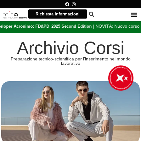
Richiesta informazioni
| NOVITÀ: Nuovo corso -
imo: FD&PD_2025 Second Edition
Fashion Desi
Archivio Corsi
Preparazione tecnico-scientifica per l’inserimento nel mondo
lavorativo