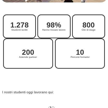
1.278
98
%
800
Studenti iscritti
Hanno trovato lavoro
Ore di stage
200
10
Aziende partner
Percorsi formativi
I nostri studenti oggi lavorano qui: