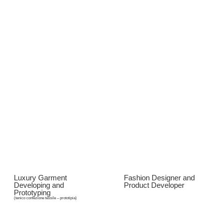
Luxury Garment
Fashion Designer and
Developing and
Product Developer
Prototyping
(tenico confezione tessile – prototipia)