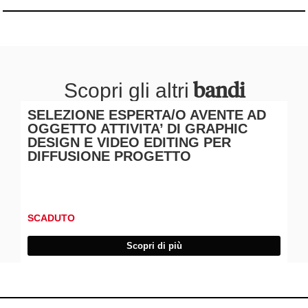
bandi
Scopri gli altri
SELEZIONE ESPERTA/O AVENTE AD
Se
OGGETTO ATTIVITA’ DI GRAPHIC
og
DESIGN E VIDEO EDITING PER
co
DIFFUSIONE PROGETTO
ac
di
SCADUTO
SC
Scopri di più