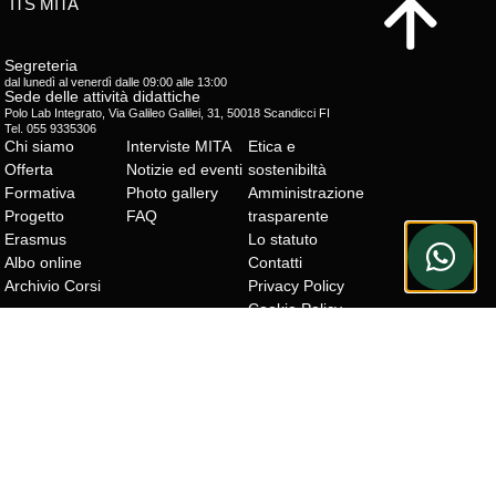
ITS MITA
Segreteria
dal lunedì al venerdì dalle 09:00 alle 13:00
Sede delle attività didattiche
Polo Lab Integrato, Via Galileo Galilei, 31, 50018 Scandicci FI
Tel. 055 9335306
Chi siamo
Interviste MITA
Etica e
Offerta
Notizie ed eventi
sostenibiltà
Formativa
Photo gallery
Amministrazione
Progetto
FAQ
trasparente
Erasmus
Lo statuto
Albo online
Contatti
Archivio Corsi
Privacy Policy
Cookie Policy
Hai ulteriori domande?
Scrivici all'indirizzo mail
info@mitacademy.it
© 2026 All rights Reserved. By
FACEB
Mita Academy
OOK
INSTA
GRAM